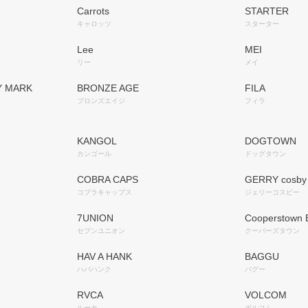
Carrots
STARTER
キャロッツ
スターター
Lee
MEI
リー
メイ
BY MARK
BRONZE AGE
FILA
ブロンズエイジ
フィラ
KANGOL
DOGTOWN
カンゴール
ドッグタウン
COBRA CAPS
GERRY cosby
コブラキャップス
ジェリーコスビー
7UNION
Cooperstown B
セブンユニオン
クーパーズタウン
HAV A HANK
BAGGU
ハバハンク
バグー
RVCA
VOLCOM
ルーカ
ボルコム