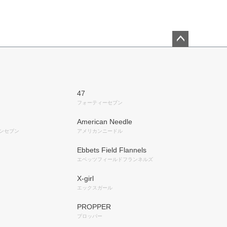
ペー
ジト
ップ
へ
47
フォーティーセブン
American Needle
ンセブン
アメリカンニードル
Ebbets Field Flannels
エベッツフィールドフランネルズ
X-girl
エックスガール
PROPPER
プロッパー