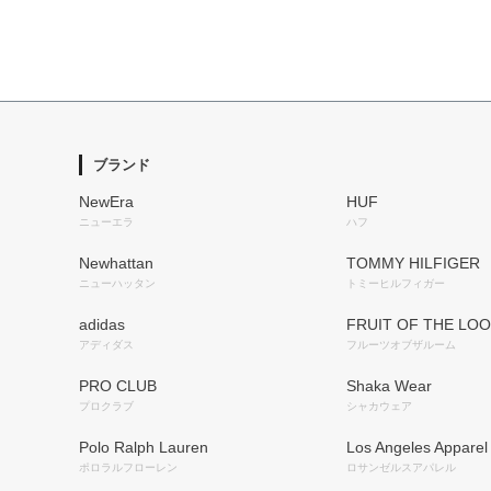
ブランド
NewEra
HUF
ニューエラ
ハフ
Newhattan
TOMMY HILFIGER
ニューハッタン
トミーヒルフィガー
adidas
FRUIT OF THE LO
アディダス
フルーツオブザルーム
PRO CLUB
Shaka Wear
プロクラブ
シャカウェア
Polo Ralph Lauren
Los Angeles Apparel
ポロラルフローレン
ロサンゼルスアパレル