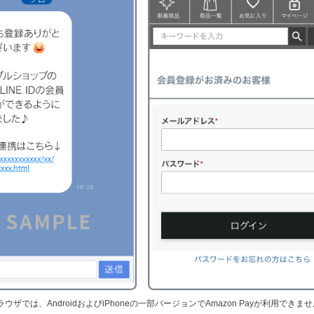
ラウザでは、AndroidおよびiPhoneの一部バージョンでAmazon Payが利用できま