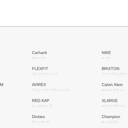
Carhartt
NIKE
カーハート
ナイキ
FLEXFIT
BRIXTON
フレックスフィット
フォーブリンクスト
OM
AVIREX
Calvin Klein
アビレックス アヴィレックス
カルバンクライン
RED KAP
XLARGE
レッドキャップ
エクストララージ
Dickies
Champion
ディッキーズ
チャンピオン