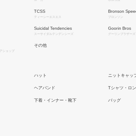
TCSS
Bronson Spee
ティーシーエスエス
ブロンソン
Suicidal Tendencies
Goorin Bros
スーサイダルテンデンシーズ
グーリンブラザーズ
その他
アショップ
ハット
ニットキャップ
ヘアバンド
Tシャツ・ロン
下着・インナー・靴下
バッグ