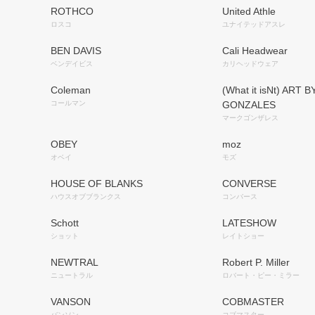
ROTHCO
United Athle
ロスコ
ユナイテッドアスレ
BEN DAVIS
Cali Headwear
ベンデイビス
カリヘッドウェア
Coleman
(What it isNt) ART 
コールマン
GONZALES
マークゴンザレス
OBEY
moz
オベイ
モズ
HOUSE OF BLANKS
CONVERSE
ハウスオブブランクス
コンバース
Schott
LATESHOW
ショット
レイトショー
NEWTRAL
Robert P. Miller
ニュートラル
ロバート・ピー・ミラー
VANSON
COBMASTER
バンソン
コブマスター