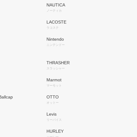
NAUTICA
ノーティカ
LACOSTE
ラコステ
Nintendo
ニンテンドー
THRASHER
スラッシャー
Marmot
マーモット
allcap
OTTO
オットー
Levis
リーバイス
HURLEY
ハーレー