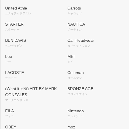
United Athle
Carrots
ユナイテッドアスレ
キャロッツ
STARTER
NAUTICA
スターター
ノーティカ
BEN DAVIS
Cali Headwear
ベンデイビス
カリヘッドウェア
Lee
MEI
リー
メイ
LACOSTE
Coleman
ラコステ
コールマン
(What it isNt) ART BY MARK
BRONZE AGE
GONZALES
ブロンズエイジ
マークゴンザレス
FILA
Nintendo
フィラ
ニンテンドー
OBEY
moz