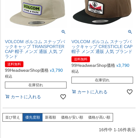
VOLCOM ボルコム スナップバ
VOLCOM ボルコム スナップバ
ックキャップ TRANSPORTER
ックキャップ CRESTICLE CAP
CAP 帽子 メンズ 通販 人気 ブ
帽子 メンズ 通販 人気 ブランド
ランド
送料無料
送料無料
99HeadwearShop価格
3,790
¥
99HeadwearShop価格
3,790
¥
税込
税込
在庫切れ
在庫切れ
カートに入れる
カートに入れる
並び替え
優先度順
新着順
価格が安い順
価格が高い順
16
件中
1
-
16
件表示