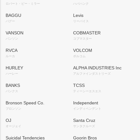
ロバート・ピー・ミラー
ハバハンク
BAGGU
Levis
バグー
リーバイス
VANSON
COBMASTER
バンソン
コブマスター
RVCA
VOLCOM
ルーカ
ボルコム
HURLEY
ALPHA INDUSTRIES Inc
ハーレー
アルファインダストリーズ
BANKS
TCSS
バンクス
ティーシーエスエス
Bronson Speed Co.
Independent
ブロンソン
インディペンデント
OJ
Santa Cruz
オージェイ
サンタクルーズ
Suicidal Tendencies
Goorin Bros