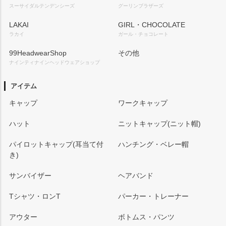
スーサイダルテンデンシーズ
グーリンブラザーズ
LAKAI
GIRL・CHOCOLATE
ラカイ
ガール・チョコレート
99HeadwearShop
その他
ナインティナインヘッドウェアショップ
アイテム
キャップ
ワークキャップ
ハット
ニットキャップ(ニット帽)
パイロットキャップ(耳当て付
ハンチング・ベレー帽
き)
サンバイザー
ヘアバンド
Tシャツ・ロンT
パーカー・トレーナー
アウター
ボトムス・パンツ