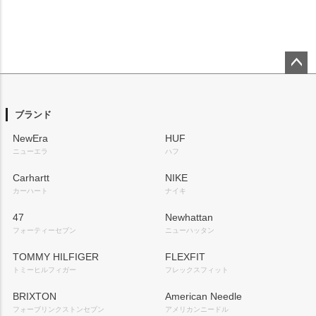
ペー
ジト
ップ
ブランド
へ
NewEra
HUF
ニューエラ
ハフ
Carhartt
NIKE
カーハート
ナイキ
47
Newhattan
フォーティーセブン
ニューハッタン
TOMMY HILFIGER
FLEXFIT
トミーヒルフィガー
フレックスフィット
BRIXTON
American Needle
フォーブリンクストンセブン
アメリカンニードル