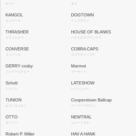
オベイ
モズ
KANGOL
DOGTOWN
カンゴール
ドッグタウン
THRASHER
HOUSE OF BLANKS
スラッシャー
ハウスオブブランクス
CONVERSE
COBRA CAPS
コンバース
コブラキャップス
GERRY cosby
Marmot
ジェリーコスビー
マーモット
Schott
LATESHOW
ショット
レイトショー
7UNION
Cooperstown Ballcap
セブンユニオン
クーパーズタウン
OTTO
NEWTRAL
オットー
ニュートラル
Robert P. Miller
HAV A HANK