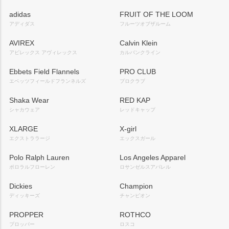
adidas
FRUIT OF THE LOOM
アディダス
フルーツオブザルーム
AVIREX
Calvin Klein
アビレックス アヴィレックス
カルバンクライン
Ebbets Field Flannels
PRO CLUB
エベッツフィールドフランネルズ
プロクラブ
Shaka Wear
RED KAP
シャカウェア
レッドキャップ
XLARGE
X-girl
エクストララージ
エックスガール
Polo Ralph Lauren
Los Angeles Apparel
ポロラルフローレン
ロサンゼルスアパレル
Dickies
Champion
ディッキーズ
チャンピオン
PROPPER
ROTHCO
プロッパー
ロスコ