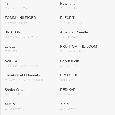
47
Newhattan
フォーティーセブン
ニューハッタン
TOMMY HILFIGER
FLEXFIT
トミーヒルフィガー
フレックスフィット
BRIXTON
American Needle
フォーブリンクストンセブン
アメリカンニードル
adidas
FRUIT OF THE LOOM
アディダス
フルーツオブザルーム
AVIREX
Calvin Klein
アビレックス アヴィレックス
カルバンクライン
Ebbets Field Flannels
PRO CLUB
エベッツフィールドフランネルズ
プロクラブ
Shaka Wear
RED KAP
シャカウェア
レッドキャップ
XLARGE
X-girl
エクストララージ
エックスガール