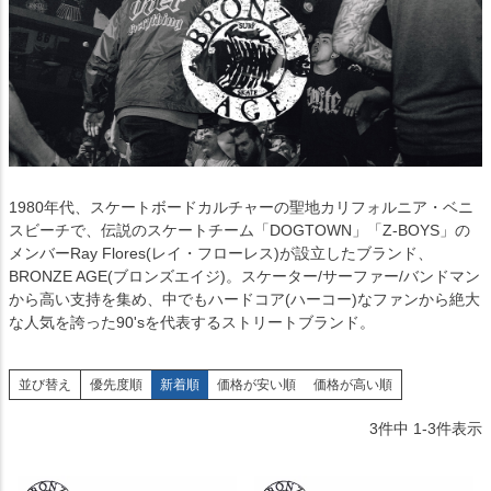
1980年代、スケートボードカルチャーの聖地カリフォルニア・ベニ
スビーチで、伝説のスケートチーム「DOGTOWN」「Z-BOYS」の
メンバーRay Flores(レイ・フローレス)が設立したブランド、
BRONZE AGE(ブロンズエイジ)。スケーター/サーファー/バンドマン
から高い支持を集め、中でもハードコア(ハーコー)なファンから絶大
な人気を誇った90'sを代表するストリートブランド。
並び替え
優先度順
新着順
価格が安い順
価格が高い順
3
件中
1
-
3
件表示