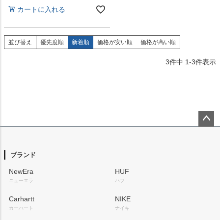
カートに入れる
並び替え
優先度順
新着順
価格が安い順
価格が高い順
3
件中
1
-
3
件表示
ペー
ジト
ップ
ブランド
へ
NewEra
HUF
ニューエラ
ハフ
Carhartt
NIKE
カーハート
ナイキ