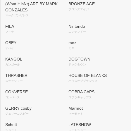
(What it isNt) ART BY MARK
BRONZE AGE
GONZALES
ブロンズエイジ
マークゴンザレス
FILA
Nintendo
フィラ
ニンテンドー
OBEY
moz
オベイ
モズ
KANGOL
DOGTOWN
カンゴール
ドッグタウン
THRASHER
HOUSE OF BLANKS
スラッシャー
ハウスオブブランクス
CONVERSE
COBRA CAPS
コンバース
コブラキャップス
GERRY cosby
Marmot
ジェリーコスビー
マーモット
Schott
LATESHOW
ショット
レイトショー