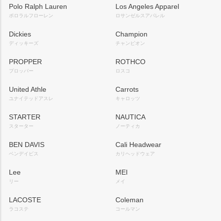
Polo Ralph Lauren
Los Angeles Apparel
ポロラルフローレン
ロサンゼルスアパレル
Dickies
Champion
ディッキーズ
チャンピオン
PROPPER
ROTHCO
プロッパー
ロスコ
United Athle
Carrots
ユナイテッドアスレ
キャロッツ
STARTER
NAUTICA
スターター
ノーティカ
BEN DAVIS
Cali Headwear
ベンデイビス
カリヘッドウェア
Lee
MEI
リー
メイ
LACOSTE
Coleman
ラコステ
コールマン