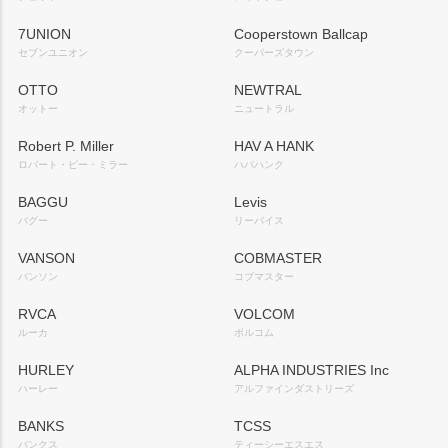
7UNION
Cooperstown Ballcap
セブンユニオン
クーパーズタウン
OTTO
NEWTRAL
オットー
ニュートラル
Robert P. Miller
HAV A HANK
ロバート・ピー・ミラー
ハバハンク
BAGGU
Levis
バグー
リーバイス
VANSON
COBMASTER
バンソン
コブマスター
RVCA
VOLCOM
ルーカ
ボルコム
HURLEY
ALPHA INDUSTRIES Inc
ハーレー
アルファインダストリーズ
BANKS
TCSS
バンクス
ティーシーエスエス