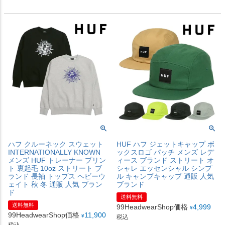
ハフ クルーネック スウェット
HUF ハフ ジェットキャップ ボ
INTERNATIONALLY KNOWN
ックスロゴ パッチ メンズ レデ
メンズ HUF トレーナー プリン
ィース ブランド ストリート オ
ト 裏起毛 10oz ストリート ブ
シャレ エッセンシャル シンプ
ランド 長袖 トップス ヘビーウ
ル キャンプキャップ 通販 人気
ェイト 秋 冬 通販 人気 ブラン
ブランド
ド
送料無料
送料無料
99HeadwearShop価格
4,999
¥
99HeadwearShop価格
11,900
¥
税込
税込