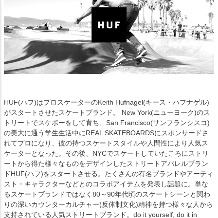
HUF(ハフ)はプロスケーターのKeith Hufnagel(キース・ハフナゲル)
がスタートさせたスケートブランド。 New York(ニューヨーク)のス
トリートでスケボーをして育ち、San Francisco(サンフランシスコ)
の美大に通う学生生活中にREAL SKATEBOARDSにスポンサードさ
れてプロになり、彼の持つスケートスタイルや人間性により人気ス
ケーターとなった。その後、NYCでスケートしていたころにストリ
ートから得た様々なものをデザインしたストリートアパレルブラン
ドHUF(ハフ)をスタートさせる。たくさんの有名ブランドやアーティ
スト・キャラクターなどとのコラボアイテムを発表し話題に。単な
るスケートブランドではなく80～90年代頃のスケートシーンと関わ
りの深いカウンターカルチャー(反体制文化)精神を持つ様々な人から
支持されている人気ストリートブランド。do it yourself, do it in