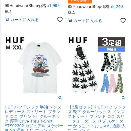
メール便無料
99HeadwearShop価格
1,999
99HeadwearShop価格
3,240
¥
¥
税込
税込
カートに入れる
カートに入れる
HUF ハフ Tシャツ 半袖 メンズ
【3足セット】HUF ハフ ソック
レディース ストリート ブラン
ス 靴下 クルーソックス メンズ
ド ロゴ プリントT クルーネッ
ストリート ブランド ロゴ スリ
ク 厚手 Drive Thru T-Shirt
ークォータース リブ スケータ
#TS02302 カジュアル スケボー
ー かっこいい おしゃれ 通販 人
夏 SS 通販 人気 ブランド
気 ブランド