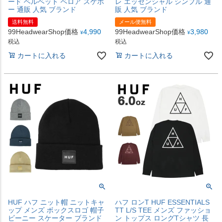
ード ベルベット ベロア スケボ
レ エッセンシャル シンプル 通
ー 通販 人気 ブランド
販 人気 ブランド
送料無料
メール便無料
99HeadwearShop価格
4,990
99HeadwearShop価格
3,980
¥
¥
税込
税込
カートに入れる
カートに入れる
HUF ハフ ニット帽 ニットキャ
ハフ ロンT HUF ESSENTIALS
ップ メンズ ボックスロゴ 帽子
TT L/S TEE メンズ ファッショ
ビーニー スケーター ブランド
ン トップス ロングTシャツ 長