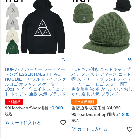
HUF ハフ パーカー フーディー
HUF ツバ付き ニットキャップ
メンズ ESSENTIALS TT P/O
ハフ メンズ レディース ニット
HOODIE トリプルトライアング
帽 ストリート ブランド バイザ
ルロゴ オシャレ スケーター
ー ビーニー ロゴ スター 帽子
10oz ヘビーウェイト スウェッ
男女兼用 秋 冬 かっこいい おし
ト トップス 通販 人気 ブランド
ゃれ 通販 人気 ブランド
送料無料
メール便無料
99HeadwearShop価格
9,900
当店通常販売価格
¥
4,980
¥
税込
99HeadwearShop価格
4,980
¥
税込
カートに入れる
カートに入れる