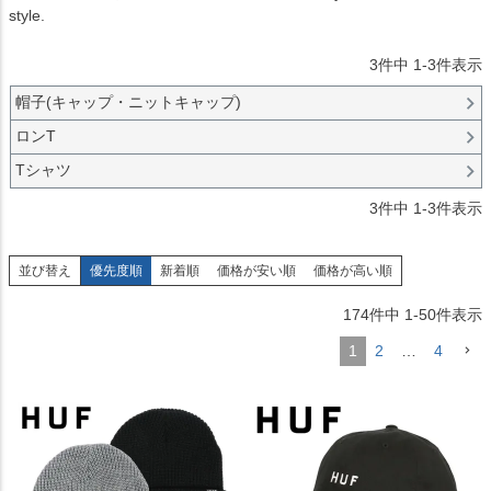
style.
3
件中
1
-
3
件表示
帽子(キャップ・ニットキャップ)
ロンT
Tシャツ
3
件中
1
-
3
件表示
並び替え
優先度順
新着順
価格が安い順
価格が高い順
174
件中
1
-
50
件表示
1
2
…
4