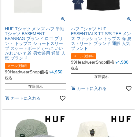
HUF Tシャツ メンズ ハフ 半袖
ハフ Tシャツ HUF
Tシャツ BASEMENT
ESSENTIALS TT S/S TEE メン
BEANBAG ブランド ロゴ プリ
ズ ファッション トップス 春 夏
ント トップス ショートスリー
ストリート ブランド 通販 人気
ブ スケートボード かっこいい
ブランド
かわいい 丸首 男女兼用 通販 人
メール便無料
気 ブランド
99HeadwearShop価格
4,980
¥
メール便無料
税込
99HeadwearShop価格
4,950
¥
在庫切れ
税込
在庫切れ
カートに入れる
カートに入れる