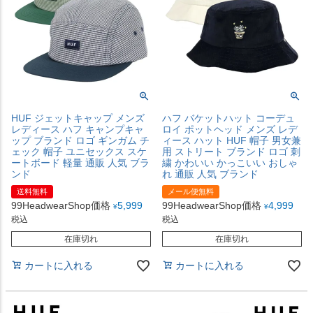
HUF ジェットキャップ メンズ
ハフ バケットハット コーデュ
レディース ハフ キャンプキャ
ロイ ポットヘッド メンズ レデ
ップ ブランド ロゴ ギンガム チ
ィース ハット HUF 帽子 男女兼
ェック 帽子 ユニセックス スケ
用 ストリート ブランド ロゴ 刺
ートボード 軽量 通販 人気 ブラ
繍 かわいい かっこいい おしゃ
ンド
れ 通販 人気 ブランド
送料無料
メール便無料
99HeadwearShop価格
5,999
99HeadwearShop価格
4,999
¥
¥
税込
税込
在庫切れ
在庫切れ
カートに入れる
カートに入れる