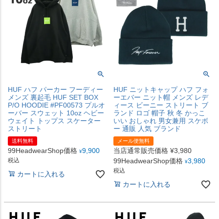
HUF ハフ パーカー フーディー
HUF ニットキャップ ハフ フォ
メンズ 裏起毛 HUF SET BOX
ーエバー ニット帽 メンズ レデ
P/O HOODIE #PF00573 プルオ
ィース ビーニー ストリート ブ
ーバー スウェット 10oz ヘビー
ランド ロゴ 帽子 秋 冬 かっこ
ウェイト トップス スケーター
いい おしゃれ 男女兼用 スケボ
ストリート
ー 通販 人気 ブランド
送料無料
メール便無料
99HeadwearShop価格
9,900
当店通常販売価格
¥
3,980
¥
税込
99HeadwearShop価格
3,980
¥
税込
カートに入れる
カートに入れる