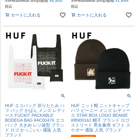
99HeadwearShop価格
4,500
99HeadwearShop価格
1,699
¥
¥
税込
税込
カートに入れる
カートに入れる
HUF エコバッグ 折りたたみ ハ
HUF ニット帽 ニットキャップ
フ バッグ かばん メンズ レディ
ハフ ビーニー メンズ レディー
ース FUCKIT PACKABLE
ス STAR BOX LOGO BEANIE
BODEGA BAG #AC00476 エコ
#BN00162 帽子 ブランド ロゴ
バック 大きめ レジ袋型 ブラン
ストリート 男女兼用 ギフト ス
ド ロゴ かっこいい 通販 人気
ケボー 通販 人気 ブランド
ブランド