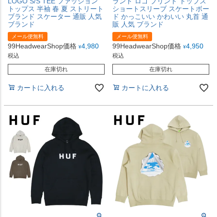
LOGO S/S TEE ファッション
ランド ロゴ プリント トップス
トップス 半袖 春 夏 ストリート
ショートスリーブ スケートボー
ブランド スケーター 通販 人気
ド かっこいい かわいい 丸首 通
ブランド
販 人気 ブランド
メール便無料
メール便無料
99HeadwearShop価格
4,980
99HeadwearShop価格
4,950
¥
¥
税込
税込
在庫切れ
在庫切れ
カートに入れる
カートに入れる