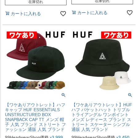
在庫切れ
在庫切れ
カートに入れる
カートに入れる
【ワケありアウトレット】ハフ
【ワケありアウトレット】HUF
キャップ HUF ESSENTIALS
ハフ バケットハット トリプル
UNSTRUCTURED BOX
トライアングル ワンポイント
SNAPBACK CAP TT メンズ 帽
メンズ レディース ブランド ス
子 人気 ブランド ストリート フ
トリート スケーター シンプル
ァッション 通販 人気 ブランド
通販 人気 ブランド
99HeadwearShop価格
3,999
99HeadwearShop価格
3,450
¥
¥