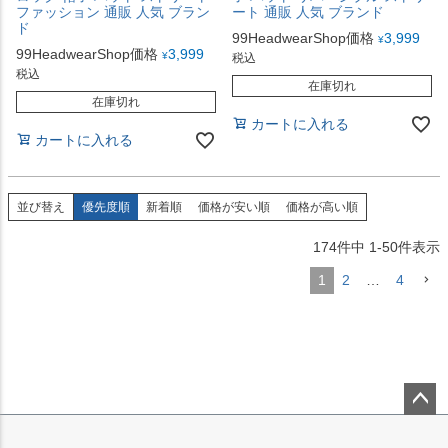
ファッション 通販 人気 ブラン
ート 通販 人気 ブランド
ド
99HeadwearShop価格
3,999
¥
99HeadwearShop価格
3,999
¥
税込
税込
在庫切れ
在庫切れ
カートに入れる
カートに入れる
並び替え
優先度順
新着順
価格が安い順
価格が高い順
174
件中
1
-
50
件表示
1
2
…
4
ペー
ジト