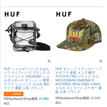
HUF ショルダーバッグ かばん
HUF キャップ トラッカー ハフ
ハフ クリアバッグ ブランド ロ
カモフラ 迷彩 メンズ 帽子
ゴ ストリート #AC00987 ショ
TOYOTA TRD ブランド ロゴ
ルダーポーチ サコッシュ 透明
WOODSMAN SNAPBACK
クリア ミニバック 小さめ 旅行
#HT00901 REALTREE CAMO
ライブ 通販 人気 ブランド
トヨタ ストリート スケボー 通
販 人気 ブランド
メール便無料
99HeadwearShop価格
4,500
99HeadwearShop価格
5,980
¥
¥
税込
税込