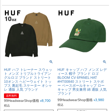
HUF ハフ トレーナー スウェッ
HUF キャップ ハフ メンズ レデ
ト メンズ トリプルトライアン
ィース 帽子 ブランド ロゴ
グルロゴ ブランド ストリート
BLOOM CV 6PANEL HAT
10オンス ヘビーウェイト トッ
#HT00840 ストリート スケボ
プス 裏起毛 スケーター オシャ
ー ベースボールキャップ ロー
レ 通販 人気 ブランド
キャップ 男女兼用 綿 通販 人気
ブランド
送料無料
99HeadwearShop価格
3,980
99HeadwearShop価格
8,700
¥
¥
税込
税込