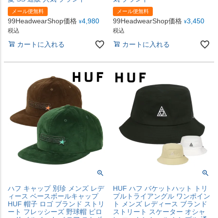
メール便無料
メール便無料
99HeadwearShop価格
4,980
99HeadwearShop価格
3,450
¥
¥
税込
税込
カートに入れる
カートに入れる
ハフ キャップ 別珍 メンズ レデ
HUF ハフ バケットハット トリ
ィース ベースボールキャップ
プルトライアングル ワンポイン
HUF 帽子 ロゴ ブランド ストリ
ト メンズ レディース ブランド
ート フレッシーズ 野球帽 ビロ
ストリート スケーター オシャ