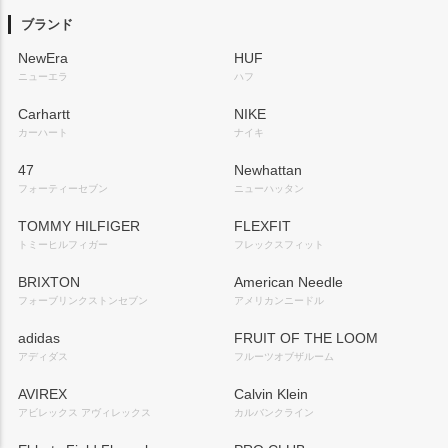
ップ
ブランド
へ
NewEra
HUF
ニューエラ
ハフ
Carhartt
NIKE
カーハート
ナイキ
47
Newhattan
フォーティーセブン
ニューハッタン
TOMMY HILFIGER
FLEXFIT
トミーヒルフィガー
フレックスフィット
BRIXTON
American Needle
フォーブリンクストンセブン
アメリカンニードル
adidas
FRUIT OF THE LOOM
アディダス
フルーツオブザルーム
AVIREX
Calvin Klein
アビレックス アヴィレックス
カルバンクライン