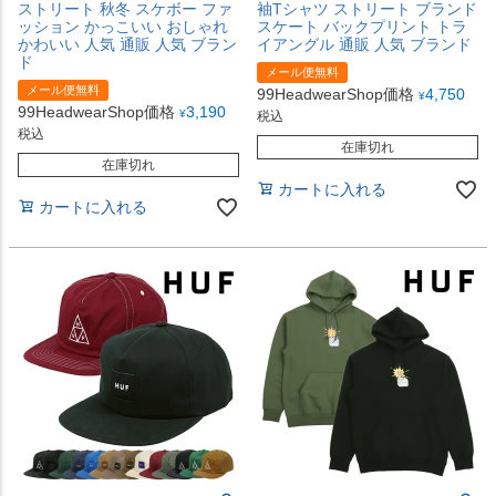
ストリート 秋冬 スケボー ファ
袖Tシャツ ストリート ブランド
ッション かっこいい おしゃれ
スケート バックプリント トラ
かわいい 人気 通販 人気 ブラン
イアングル 通販 人気 ブランド
ド
メール便無料
メール便無料
99HeadwearShop価格
4,750
¥
99HeadwearShop価格
3,190
¥
税込
税込
在庫切れ
在庫切れ
カートに入れる
カートに入れる