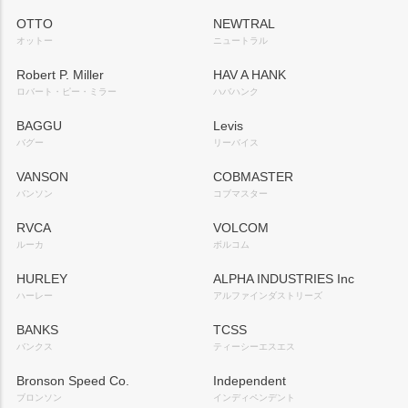
OTTO
NEWTRAL
オットー
ニュートラル
Robert P. Miller
HAV A HANK
ロバート・ピー・ミラー
ハバハンク
BAGGU
Levis
バグー
リーバイス
VANSON
COBMASTER
バンソン
コブマスター
RVCA
VOLCOM
ルーカ
ボルコム
HURLEY
ALPHA INDUSTRIES Inc
ハーレー
アルファインダストリーズ
BANKS
TCSS
バンクス
ティーシーエスエス
Bronson Speed Co.
Independent
ブロンソン
インディペンデント