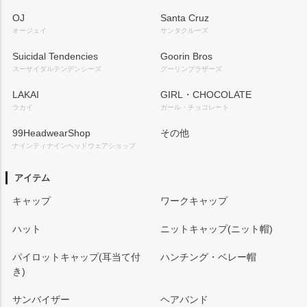
OJ
Santa Cruz
オージェイ
サンタクルーズ
Suicidal Tendencies
Goorin Bros
スーサイダルテンデンシーズ
グーリンブラザーズ
LAKAI
GIRL・CHOCOLATE
ラカイ
ガール・チョコレート
99HeadwearShop
その他
ナインティナインヘッドウェアショップ
アイテム
キャップ
ワークキャップ
ハット
ニットキャップ(ニット帽)
パイロットキャップ(耳当て付
ハンチング・ベレー帽
き)
サンバイザー
ヘアバンド