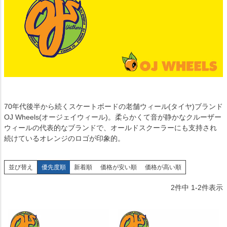
70年代後半から続くスケートボードの老舗ウィール(タイヤ)ブランド
OJ Wheels(オージェイウィール)。柔らかくて音が静かなクルーザー
ウィールの代表的なブランドで、オールドスクーラーにも支持され
続けているオレンジのロゴが印象的。
並び替え
優先度順
新着順
価格が安い順
価格が高い順
2
件中
1
-
2
件表示