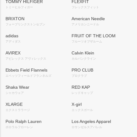
TOMMY HILFIGER
FLEXFIT
トミーヒルフィガー
フレックスフィット
BRIXTON
American Needle
フォーブリンクストンセブン
アメリカンニードル
adidas
FRUIT OF THE LOOM
アディダス
フルーツオブザルーム
AVIREX
Calvin Klein
アビレックス アヴィレックス
カルバンクライン
Ebbets Field Flannels
PRO CLUB
エベッツフィールドフランネルズ
プロクラブ
Shaka Wear
RED KAP
シャカウェア
レッドキャップ
XLARGE
X-girl
エクストララージ
エックスガール
Polo Ralph Lauren
Los Angeles Apparel
ポロラルフローレン
ロサンゼルスアパレル