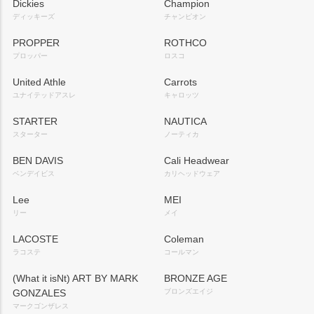
Dickies
Champion
ディッキーズ
チャンピオン
PROPPER
ROTHCO
プロッパー
ロスコ
United Athle
Carrots
ユナイテッドアスレ
キャロッツ
STARTER
NAUTICA
スターター
ノーティカ
BEN DAVIS
Cali Headwear
ベンデイビス
カリヘッドウェア
Lee
MEI
リー
メイ
LACOSTE
Coleman
ラコステ
コールマン
(What it isNt) ART BY MARK
BRONZE AGE
GONZALES
ブロンズエイジ
マークゴンザレス