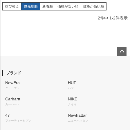
並び替え
優先度順
新着順
価格が安い順
価格が高い順
2
件中
1
-
2
件表示
ペー
ジト
ップ
ブランド
へ
NewEra
HUF
ニューエラ
ハフ
Carhartt
NIKE
カーハート
ナイキ
47
Newhattan
フォーティーセブン
ニューハッタン