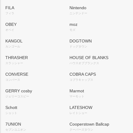
FILA
Nintendo
フィラ
ニンテンドー
OBEY
moz
オベイ
モズ
KANGOL
DOGTOWN
カンゴール
ドッグタウン
THRASHER
HOUSE OF BLANKS
スラッシャー
ハウスオブブランクス
CONVERSE
COBRA CAPS
コンバース
コブラキャップス
GERRY cosby
Marmot
ジェリーコスビー
マーモット
Schott
LATESHOW
ショット
レイトショー
7UNION
Cooperstown Ballcap
セブンユニオン
クーパーズタウン