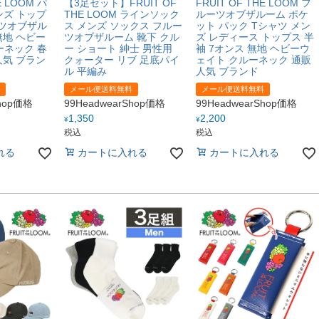
E LOOM パ
【3足セット】FRUIT OF
FRUIT OF THE LOOM フ
ンズ トップ
THE LOOM ラインソック
ルーツオブザルーム ポケ
ーツオブザル
ス メンズ ソックス フルー
ット パック Tシャツ メン
無地 ヘビー
ツオブザルーム 靴下 クル
ズ レディース トップス 半
ーネック 春
ー ショート 紳士 男性用
袖 7オンス 無地 ヘビーウ
人気 ブラン
クォーター リブ 足底パイ
ェイト クルーネック 通販
ル 平編み
人気 ブランド
メール便送料無料
メール便送料無料
Shop価格
99HeadwearShop価格
99HeadwearShop価格
1,350
2,200
¥
¥
税込
税込
れる
カートに入れる
カートに入れる