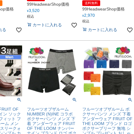
送料無料
99HeadwearShop価格
Shop価格
99HeadwearShop価格
3,520
¥
2,970
¥
税込
税込
カートに入れる
れる
カートに入れる
UIT OF
フルーツオブザルーム
フルーツオブザルーム ボ
ライン ソック
NUMBER (N)INE コラボ
クサーパンツ メンズ 下着
フィット フ
ボクサーパンツ メンズ 下
アンダーウェア FRUIT OF
ーム メン
着 アンダーウェア FRUIT
THE LOOM ブランド ロゴ
 スリークォ
OF THE LOOM ナンバー
ボクサーブリーフ 無地 シ
シンプル カ
ナイン ブランド ロゴ ボク
ンプル プレゼント おしゃ