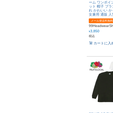
ーム ワンポイン
ット 帽子 ブラ
れ かわいい か
女兼用 通販 人
メール便送料無料
99Headwear
3,850
¥
税込
カートに入