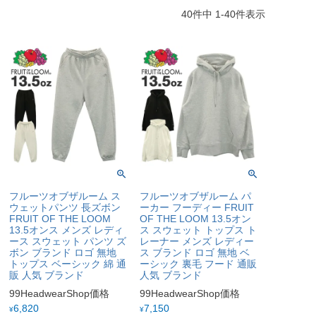
40
件中
1
-
40
件表示
フルーツオブザルーム ス
フルーツオブザルーム パ
ウェットパンツ 長ズボン
ーカー フーディー FRUIT
FRUIT OF THE LOOM
OF THE LOOM 13.5オン
13.5オンス メンズ レディ
ス スウェット トップス ト
ース スウェット パンツ ズ
レーナー メンズ レディー
ボン ブランド ロゴ 無地
ス ブランド ロゴ 無地 ベ
トップス ベーシック 綿 通
ーシック 裏毛 フード 通販
販 人気 ブランド
人気 ブランド
99HeadwearShop価格
99HeadwearShop価格
6,820
7,150
¥
¥