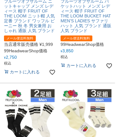
フルーツオブザルーム ニ
フルーツオブザルーム バ
ットキャップ メンズ レデ
ケットハット メンズ レデ
ィース 帽子 FRUIT OF
ィース 帽子 FRUIT OF
THE LOOM ニット帽 人気
THE LOOM BUCKET HAT
定番 ブランド ワッフル ビ
MEN'S LADIES サファリ
ーニー 秋 冬 男女兼用 お
ハット 人気 ブランド 通販
しゃれ 通販 人気 ブランド
人気 ブランド
メール便送料無料
メール便送料無料
当店通常販売価格
¥
1,999
99HeadwearShop価格
99HeadwearShop価格
3,850
¥
2,750
税込
¥
税込
カートに入れる
カートに入れる