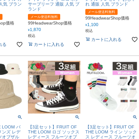
人気 ブラン
サーブリーフ 通販 人気 ブ
れ 通販 人気 ブランド
ランド
メール便送料無料
メール便送料無料
99HeadwearShop価格
Shop価格
99HeadwearShop価格
1,100
¥
1,870
¥
税込
税込
カートに入れる
れる
カートに入れる
E LOOM バ
【3足セット】FRUIT OF
【3足セット】FRUIT OF
メンズ レデ
THE LOOM ロゴ ソックス
THE LOOM ライン ソック
ツオブザル
レディース フルーツオブ
ス レディース フルーツオ