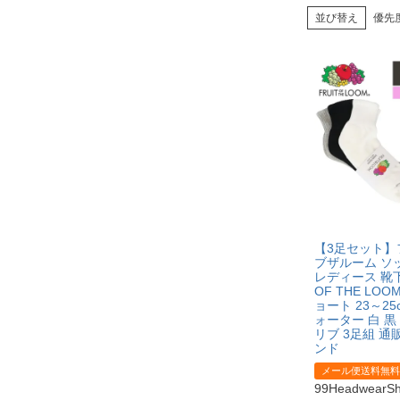
並び替え
優先
【3足セット】
ブザルーム ソ
レディース 靴下 
OF THE LOO
ョート 23～25
ォーター 白 黒
リブ 3足組 通
ンド
メール便送料無料
99Headwear