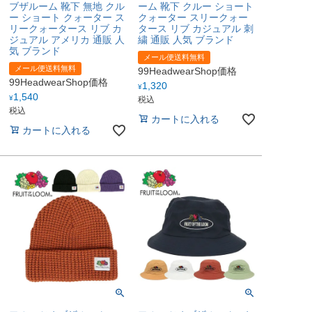
ブザルーム 靴下 無地 クル
ーム 靴下 クルー ショート
ー ショート クォーター ス
クォーター スリークォー
リークォータース リブ カ
タース リブ カジュアル 刺
ジュアル アメリカ 通販 人
繍 通販 人気 ブランド
気 ブランド
メール便送料無料
メール便送料無料
99HeadwearShop価格
99HeadwearShop価格
1,320
¥
1,540
¥
税込
税込
カートに入れる
カートに入れる