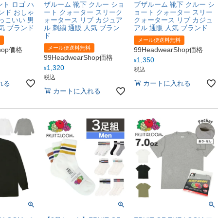
ト ロゴ ハ
ザルーム 靴下 クルー ショ
ブザルーム 靴下 クルー シ
ンド おしゃ
ート クォーター スリーク
ョート クォーター スリー
っこいい 男
ォータース リブ カジュア
クォータース リブ カジュ
気 ブランド
ル 刺繍 通販 人気 ブラン
アル 通販 人気 ブランド
ド
メール便送料無料
メール便送料無料
Shop価格
99HeadwearShop価格
99HeadwearShop価格
1,350
¥
1,320
¥
税込
税込
れる
カートに入れる
カートに入れる