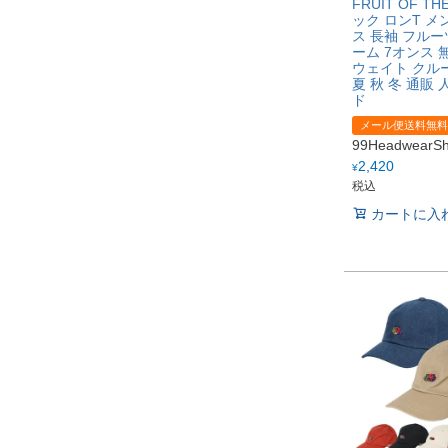
FRUIT OF TH
ック ロンT メ
ス 長袖 フル
ーム 7オンス 
ウェイト クル
夏 秋 冬 通販 
ド
メール便送料無料
99Headwear
2,420
¥
税込
カートに入