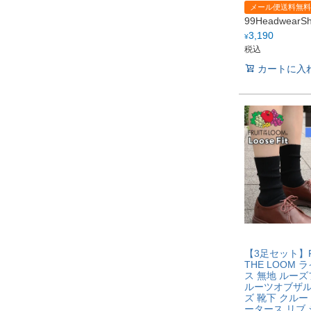
メール便送料無料
99Headwear
3,190
¥
税込
カートに入
【3足セット】FR
THE LOOM 
ス 無地 ルーズ
ルーツオブザル
ズ 靴下 クルー
ータース リブ 