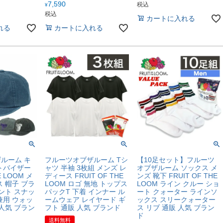
7,590
税込
¥
税込
カートに入れる
れる
カートに入れる
ルーム キ
フルーツオブザルーム Tシ
【10足セット】フルーツ
トバイザー
ャツ 半袖 3枚組 メンズ レ
オブザルーム ソックス メ
E LOOM メ
ディース FRUIT OF THE
ンズ 靴下 FRUIT OF THE
 帽子 ブラ
LOOM ロゴ 無地 トップス
LOOM ライン クルー ショ
ント スナッ
パックT 下着 インナー ル
ート クォーター ラインソ
兼用 ウォッ
ームウェア レイヤード ギ
ックス スリークォーター
人気 ブラン
フト 通販 人気 ブランド
ス リブ 通販 人気 ブラン
ド
送料無料