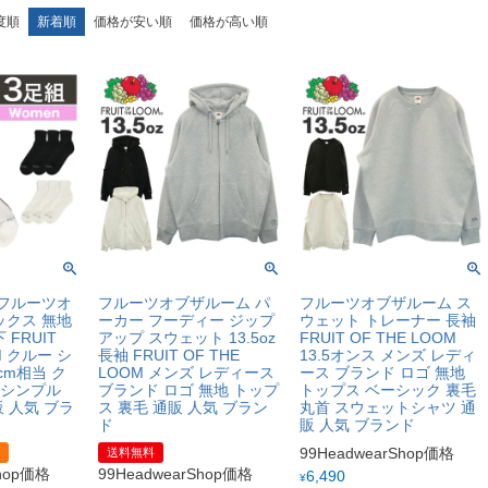
度順
新着順
価格が安い順
価格が高い順
フルーツオ
フルーツオブザルーム パ
フルーツオブザルーム ス
ックス 無地
ーカー フーディー ジップ
ウェット トレーナー 長袖
FRUIT
アップ スウェット 13.5oz
FRUIT OF THE LOOM
M クルー シ
長袖 FRUIT OF THE
13.5オンス メンズ レディ
cm相当 ク
LOOM メンズ レディース
ース ブランド ロゴ 無地
 シンプル
ブランド ロゴ 無地 トップ
トップス ベーシック 裏毛
販 人気 ブラ
ス 裏毛 通販 人気 ブラン
丸首 スウェットシャツ 通
ド
販 人気 ブランド
99HeadwearShop価格
送料無料
Shop価格
99HeadwearShop価格
6,490
¥