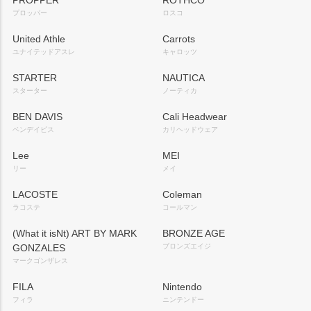
PROPPER
ROTHCO
プロッパー
ロスコ
United Athle
Carrots
ユナイテッドアスレ
キャロッツ
STARTER
NAUTICA
スターター
ノーティカ
BEN DAVIS
Cali Headwear
ベンデイビス
カリヘッドウェア
Lee
MEI
リー
メイ
LACOSTE
Coleman
ラコステ
コールマン
(What it isNt) ART BY MARK
BRONZE AGE
GONZALES
ブロンズエイジ
マークゴンザレス
FILA
Nintendo
フィラ
ニンテンドー