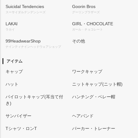
Suicidal Tendencies
Goorin Bros
スーサイダルテンデンシーズ
グーリンブラザーズ
LAKAI
GIRL・CHOCOLATE
ラカイ
ガール・チョコレート
99HeadwearShop
その他
ナインティナインヘッドウェアショップ
アイテム
キャップ
ワークキャップ
ハット
ニットキャップ(ニット帽)
パイロットキャップ(耳当て付
ハンチング・ベレー帽
き)
サンバイザー
ヘアバンド
Tシャツ・ロンT
パーカー・トレーナー