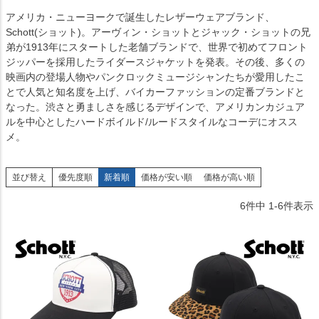
アメリカ・ニューヨークで誕生したレザーウェアブランド、
Schott(ショット)。アーヴィン・ショットとジャック・ショットの兄
弟が1913年にスタートした老舗ブランドで、世界で初めてフロント
ジッパーを採用したライダースジャケットを発表。その後、多くの
映画内の登場人物やパンクロックミュージシャンたちが愛用したこ
とで人気と知名度を上げ、バイカーファッションの定番ブランドと
なった。渋さと勇ましさを感じるデザインで、アメリカンカジュア
ルを中心としたハードボイルド/ルードスタイルなコーデにオスス
メ。
並び替え
優先度順
新着順
価格が安い順
価格が高い順
6
件中
1
-
6
件表示