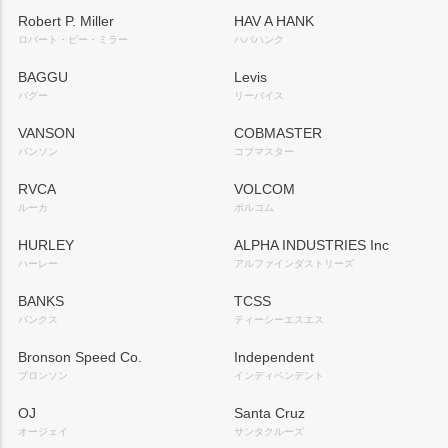
Robert P. Miller
HAV A HANK
ロバート・ピー・ミラー
ハバハンク
BAGGU
Levis
バグー
リーバイス
VANSON
COBMASTER
バンソン
コブマスター
RVCA
VOLCOM
ルーカ
ボルコム
HURLEY
ALPHA INDUSTRIES Inc
ハーレー
アルファインダストリーズ
BANKS
TCSS
バンクス
ティーシーエスエス
Bronson Speed Co.
Independent
ブロンソン
インディペンデント
OJ
Santa Cruz
オージェイ
サンタクルーズ