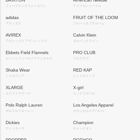
BRIXTON
American Needle
フォーブリンクストンセブン
アメリカンニードル
adidas
FRUIT OF THE LOOM
アディダス
フルーツオブザルーム
AVIREX
Calvin Klein
アビレックス アヴィレックス
カルバンクライン
Ebbets Field Flannels
PRO CLUB
エベッツフィールドフランネルズ
プロクラブ
Shaka Wear
RED KAP
シャカウェア
レッドキャップ
XLARGE
X-girl
エクストララージ
エックスガール
Polo Ralph Lauren
Los Angeles Apparel
ポロラルフローレン
ロサンゼルスアパレル
Dickies
Champion
ディッキーズ
チャンピオン