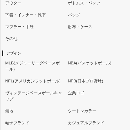
アウター
ボトムス・パンツ
下着・インナー・靴下
バッグ
マフラー・手袋
財布・ケース
その他
デザイン
MLB(メジャーリーグベースボ
NBA(バスケットボール)
ール)
NFL(アメリカンフットボール)
NPB(日本プロ野球)
ヴィンテージベースボールキャ
企業ロゴ
ップ
無地
ツートンカラー
帽子ブランド
カジュアルブランド