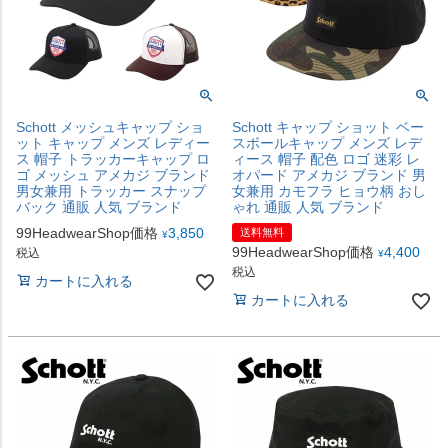
Schott メッシュキャップ ショ
Schott キャップ ショット ベー
ット キャップ メンズ レディー
スボールキャップ メンズ レデ
ス 帽子 トラッカーキャップ ロ
ィース 帽子 配色 ロゴ 迷彩 レ
ゴ メッシュ アメカジ ブランド
オパード アメカジ ブランド 男
男女兼用 トラッカー スナップ
女兼用 カモフラ ヒョウ柄 おし
バック 通販 人気 ブランド
ゃれ 通販 人気 ブランド
99HeadwearShop価格
3,850
送料無料
¥
99HeadwearShop価格
4,400
税込
¥
税込
カートに入れる
カートに入れる