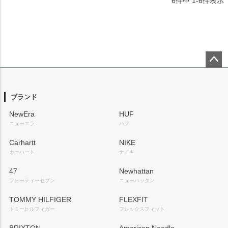
6
件中
1
-
6
件表示
ペー
ジト
ップ
ブランド
へ
NewEra
HUF
ニューエラ
ハフ
Carhartt
NIKE
カーハート
ナイキ
47
Newhattan
フォーティーセブン
ニューハッタン
TOMMY HILFIGER
FLEXFIT
トミーヒルフィガー
フレックスフィット