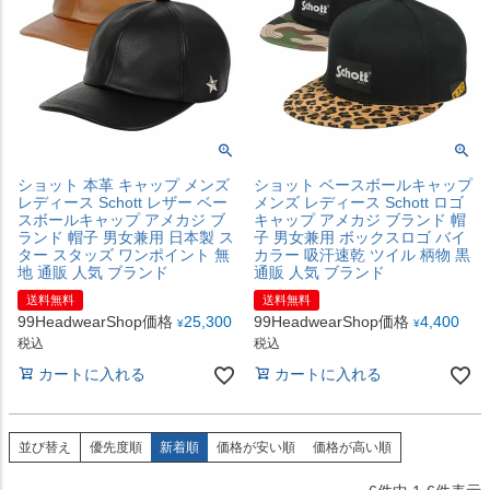
ショット 本革 キャップ メンズ
ショット ベースボールキャップ
レディース Schott レザー ベー
メンズ レディース Schott ロゴ
スボールキャップ アメカジ ブ
キャップ アメカジ ブランド 帽
ランド 帽子 男女兼用 日本製 ス
子 男女兼用 ボックスロゴ バイ
ター スタッズ ワンポイント 無
カラー 吸汗速乾 ツイル 柄物 黒
地 通販 人気 ブランド
通販 人気 ブランド
送料無料
送料無料
99HeadwearShop価格
25,300
99HeadwearShop価格
4,400
¥
¥
税込
税込
カートに入れる
カートに入れる
並び替え
優先度順
新着順
価格が安い順
価格が高い順