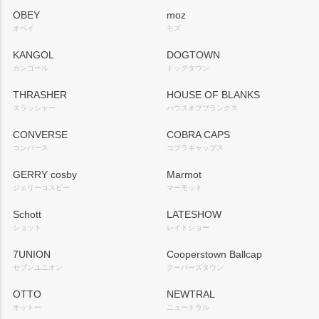
OBEY
moz
オベイ
モズ
KANGOL
DOGTOWN
カンゴール
ドッグタウン
THRASHER
HOUSE OF BLANKS
スラッシャー
ハウスオブブランクス
CONVERSE
COBRA CAPS
コンバース
コブラキャップス
GERRY cosby
Marmot
ジェリーコスビー
マーモット
Schott
LATESHOW
ショット
レイトショー
7UNION
Cooperstown Ballcap
セブンユニオン
クーパーズタウン
OTTO
NEWTRAL
オットー
ニュートラル