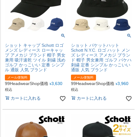
ショット キャップ Schott ロゴ
ショット バケットハット
メンズ レディース ローキャッ
Schott N.Y.C. ロゴ ハット メン
プ アメカジ ブランド 帽子 男女
ズ レディース アメカジ ブラン
兼用 吸汗速乾 ツイル 刺繍 浅め
ド 帽子 男女兼用 ゴルフ バケハ
ゴルフ かっこいい 定番 シンプ
刺繍 定番 シンプル かっこいい
ル 通販 人気 ブランド
通販 人気 ブランド
メール便無料
メール便無料
99HeadwearShop価格
3,630
99HeadwearShop価格
3,960
¥
¥
税込
税込
カートに入れる
カートに入れる