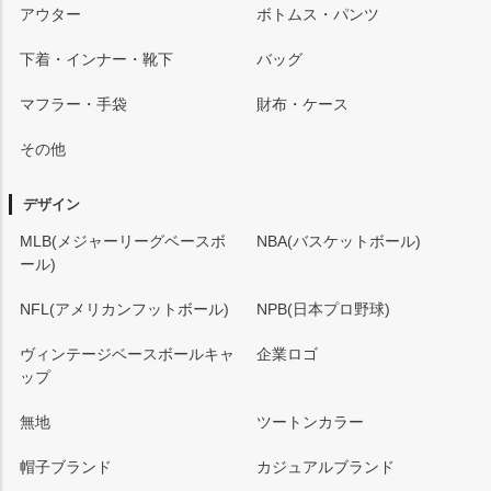
アウター
ボトムス・パンツ
下着・インナー・靴下
バッグ
マフラー・手袋
財布・ケース
その他
デザイン
MLB(メジャーリーグベースボ
NBA(バスケットボール)
ール)
NFL(アメリカンフットボール)
NPB(日本プロ野球)
ヴィンテージベースボールキャ
企業ロゴ
ップ
無地
ツートンカラー
帽子ブランド
カジュアルブランド