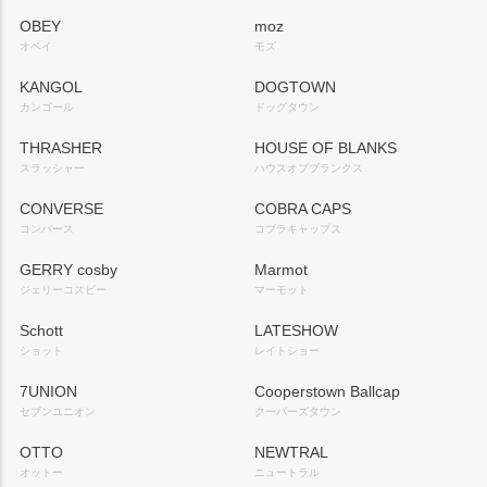
OBEY
moz
オベイ
モズ
KANGOL
DOGTOWN
カンゴール
ドッグタウン
THRASHER
HOUSE OF BLANKS
スラッシャー
ハウスオブブランクス
CONVERSE
COBRA CAPS
コンバース
コブラキャップス
GERRY cosby
Marmot
ジェリーコスビー
マーモット
Schott
LATESHOW
ショット
レイトショー
7UNION
Cooperstown Ballcap
セブンユニオン
クーパーズタウン
OTTO
NEWTRAL
オットー
ニュートラル