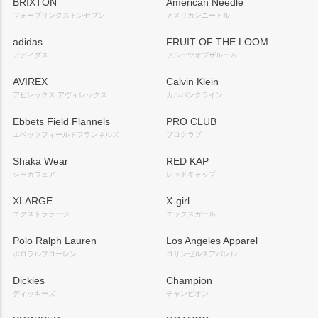
BRIXTON
American Needle
フォーブリンクストンセブン
アメリカンニードル
adidas
FRUIT OF THE LOOM
アディダス
フルーツオブザルーム
AVIREX
Calvin Klein
アビレックス アヴィレックス
カルバンクライン
Ebbets Field Flannels
PRO CLUB
エベッツフィールドフランネルズ
プロクラブ
Shaka Wear
RED KAP
シャカウェア
レッドキャップ
XLARGE
X-girl
エクストララージ
エックスガール
Polo Ralph Lauren
Los Angeles Apparel
ポロラルフローレン
ロサンゼルスアパレル
Dickies
Champion
ディッキーズ
チャンピオン