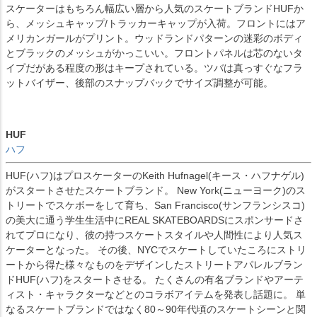
スケーターはもちろん幅広い層から人気のスケートブランドHUFか
ら、メッシュキャップ/トラッカーキャップが入荷。フロントにはア
メリカンガールがプリント。ウッドランドパターンの迷彩のボディ
とブラックのメッシュがかっこいい。フロントパネルは芯のないタ
イプだがある程度の形はキープされている。ツバは真っすぐなフラ
ットバイザー、後部のスナップバックでサイズ調整が可能。
HUF
ハフ
HUF(ハフ)はプロスケーターのKeith Hufnagel(キース・ハフナゲル)
がスタートさせたスケートブランド。 New York(ニューヨーク)のス
トリートでスケボーをして育ち、San Francisco(サンフランシスコ)
の美大に通う学生生活中にREAL SKATEBOARDSにスポンサードさ
れてプロになり、彼の持つスケートスタイルや人間性により人気ス
ケーターとなった。 その後、NYCでスケートしていたころにストリ
ートから得た様々なものをデザインしたストリートアパレルブラン
ドHUF(ハフ)をスタートさせる。 たくさんの有名ブランドやアーテ
ィスト・キャラクターなどとのコラボアイテムを発表し話題に。 単
なるスケートブランドではなく80～90年代頃のスケートシーンと関