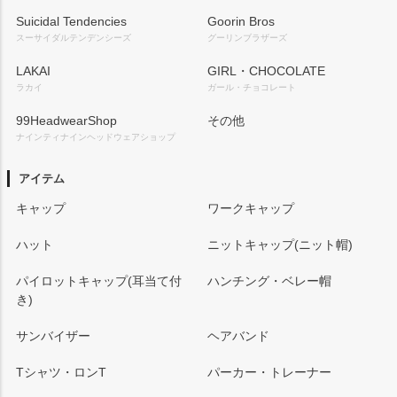
Suicidal Tendencies
Goorin Bros
スーサイダルテンデンシーズ
グーリンブラザーズ
LAKAI
GIRL・CHOCOLATE
ラカイ
ガール・チョコレート
99HeadwearShop
その他
ナインティナインヘッドウェアショップ
アイテム
キャップ
ワークキャップ
ハット
ニットキャップ(ニット帽)
パイロットキャップ(耳当て付
ハンチング・ベレー帽
き)
サンバイザー
ヘアバンド
Tシャツ・ロンT
パーカー・トレーナー