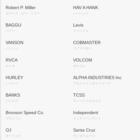
Robert P. Miller
HAV A HANK
ロバート・ピー・ミラー
ハバハンク
BAGGU
Levis
バグー
リーバイス
VANSON
COBMASTER
バンソン
コブマスター
RVCA
VOLCOM
ルーカ
ボルコム
HURLEY
ALPHA INDUSTRIES Inc
ハーレー
アルファインダストリーズ
BANKS
TCSS
バンクス
ティーシーエスエス
Bronson Speed Co.
Independent
ブロンソン
インディペンデント
OJ
Santa Cruz
オージェイ
サンタクルーズ