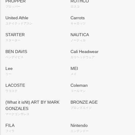
PROPPER
ROTHCO
プロッパー
ロスコ
United Athle
Carrots
ユナイテッドアスレ
キャロッツ
STARTER
NAUTICA
スターター
ノーティカ
BEN DAVIS
Cali Headwear
ベンデイビス
カリヘッドウェア
Lee
MEI
リー
メイ
LACOSTE
Coleman
ラコステ
コールマン
(What it isNt) ART BY MARK
BRONZE AGE
GONZALES
ブロンズエイジ
マークゴンザレス
FILA
Nintendo
フィラ
ニンテンドー