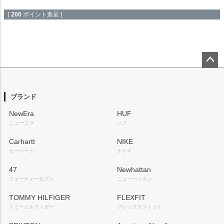
[
200
ポイント進呈 ]
ペー
ジト
ップ
ブランド
へ
NewEra
HUF
ニューエラ
ハフ
Carhartt
NIKE
カーハート
ナイキ
47
Newhattan
フォーティーセブン
ニューハッタン
TOMMY HILFIGER
FLEXFIT
トミーヒルフィガー
フレックスフィット