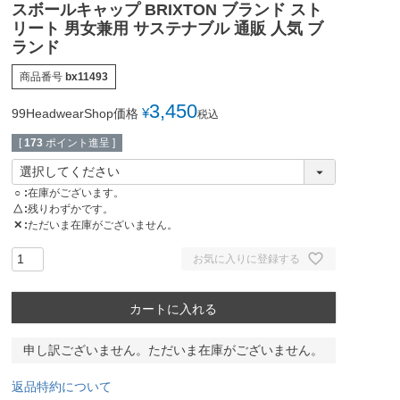
スボールキャップ BRIXTON ブランド スト
リート 男女兼用 サステナブル 通販 人気 ブ
ランド
商品番号
bx11493
3,450
¥
99HeadwearShop価格
税込
[
173
ポイント進呈 ]
○
在庫がございます。
△
残りわずかです。
✕
ただいま在庫がございません。
お気に入りに登録する
カートに入れる
申し訳ございません。ただいま在庫がございません。
返品特約について