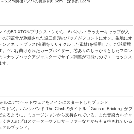
～61cm前後) ツバの長さ約6.5cm・深さ約12cm
ドのBRIXTON/ブリクストンから、6パネルトラッカーキャップが入
ーの頭蓋骨が刺繍された逆三角形のパッチがフロントにオン。生地にオ
トンとネットプラス(漁網をリサイクルした素材)を採用した、地球環境
す。ツバは曲げられたカーブバイザー、芯ありのしっかりとしたフロン
のスナップバックアジャスターでサイズ調整が可能なのでユニセックス
ます。
リフォルニアでヘッドウェアをメインにスタートしたブランド、
クストン)。パンクバンド The Clashのタイトル「Guns of Brixton」がブ
であるように、ミュージシャンから支持されている。また音楽カルチャ
たくさんのプロスケーターやプロサーファーなどからも支持されている
ュアルブランド。