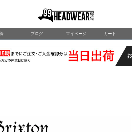
99HEADWEARSHOP
着
ブログ
マイページ
検索
カート