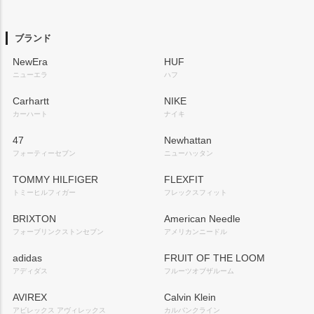
ペー
ジト
ップ
ブランド
へ
NewEra
HUF
ニューエラ
ハフ
Carhartt
NIKE
カーハート
ナイキ
47
Newhattan
フォーティーセブン
ニューハッタン
TOMMY HILFIGER
FLEXFIT
トミーヒルフィガー
フレックスフィット
BRIXTON
American Needle
フォーブリンクストンセブン
アメリカンニードル
adidas
FRUIT OF THE LOOM
アディダス
フルーツオブザルーム
AVIREX
Calvin Klein
アビレックス アヴィレックス
カルバンクライン