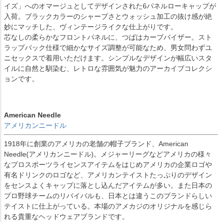
イズ」へのオマージュとしてデザインされた6パネルローキャップが
入荷。ブラックカラーのシャープさとウォッシュ加工の抜け感が絶
妙にマッチした、ヴィンテージライクな仕上がりです。
芯なしの柔らかなフロントパネルに、つばはカーブバイザー。スト
ラップバック仕様で細かなサイズ調整が可能なため、男女問わずユ
ニセックスで着用いただけます。シンプルなデザインが幅広いスタ
イルに自然と馴染む、レトロな雰囲気が魅力のアーカイブコレクシ
ョンです。
American Needle
アメリカンニードル
1918年に創業のアメリカの老舗の帽子ブランド、American
Needle(アメリカンニードル)。メジャーリーグなどアメリカの様々
なプロスポーツライセンスアイテムをはじめアメリカの企業ロゴや
有名ドリンクのロゴなど、アメリカンテイストたっぷりのデザイン
をセンスよくキャップに落とし込んだアイテムが多い。また日本の
プロ野球チームのリバイバルも、日本とは違うこのブランドらしい
テイストに仕上がっている。本場のアメカジのオリジナルを感じら
れる貴重なヘッドウェアブランドです。