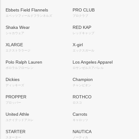
Ebbets Field Flannels
PRO CLUB
エベッツフィールドフランネルズ
プロクラブ
Shaka Wear
RED KAP
シャカウェア
レッドキャップ
XLARGE
X-girl
エクストララージ
エックスガール
Polo Ralph Lauren
Los Angeles Apparel
ポロラルフローレン
ロサンゼルスアパレル
Dickies
Champion
ディッキーズ
チャンピオン
PROPPER
ROTHCO
プロッパー
ロスコ
United Athle
Carrots
ユナイテッドアスレ
キャロッツ
STARTER
NAUTICA
スターター
ノーティカ