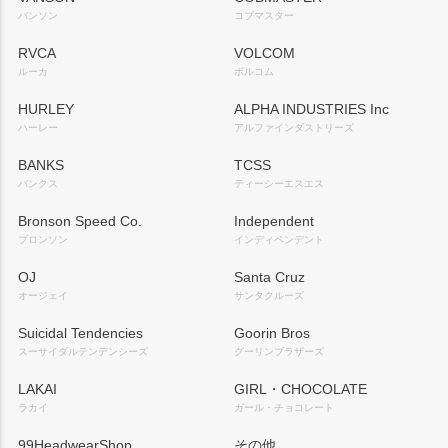
バンソン
コブマスター
RVCA
VOLCOM
ルーカ
ボルコム
HURLEY
ALPHA INDUSTRIES Inc
ハーレー
アルファインダストリーズ
BANKS
TCSS
バンクス
ティーシーエスエス
Bronson Speed Co.
Independent
ブロンソン
インディペンデント
OJ
Santa Cruz
オージェイ
サンタクルーズ
Suicidal Tendencies
Goorin Bros
スーサイダルテンデンシーズ
グーリンブラザーズ
LAKAI
GIRL・CHOCOLATE
ラカイ
ガール・チョコレート
99HeadwearShop
その他