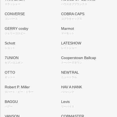
スラッシャー
ハウスオブブランクス
CONVERSE
COBRA CAPS
コンバース
コブラキャップス
GERRY cosby
Marmot
ジェリーコスビー
マーモット
Schott
LATESHOW
ショット
レイトショー
7UNION
Cooperstown Ballcap
セブンユニオン
クーパーズタウン
OTTO
NEWTRAL
オットー
ニュートラル
Robert P. Miller
HAV A HANK
ロバート・ピー・ミラー
ハバハンク
BAGGU
Levis
バグー
リーバイス
VANSON
COBMASTER