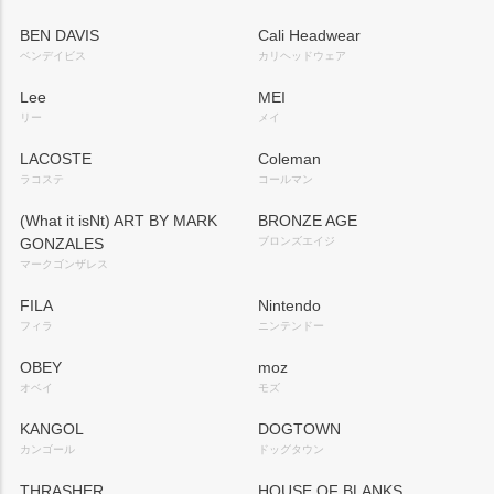
BEN DAVIS
Cali Headwear
ベンデイビス
カリヘッドウェア
Lee
MEI
リー
メイ
LACOSTE
Coleman
ラコステ
コールマン
(What it isNt) ART BY MARK
BRONZE AGE
GONZALES
ブロンズエイジ
マークゴンザレス
FILA
Nintendo
フィラ
ニンテンドー
OBEY
moz
オベイ
モズ
KANGOL
DOGTOWN
カンゴール
ドッグタウン
THRASHER
HOUSE OF BLANKS