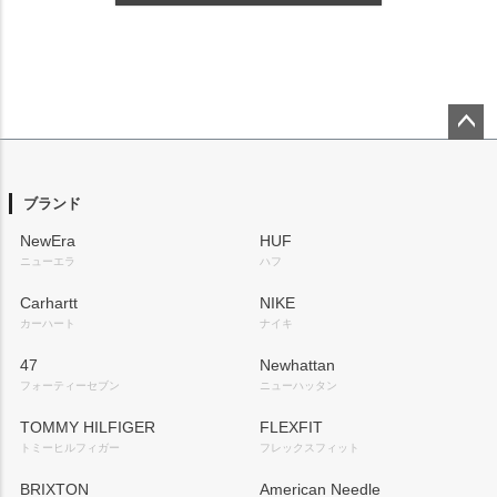
ペー
ジト
ップ
ブランド
へ
NewEra
HUF
ニューエラ
ハフ
Carhartt
NIKE
カーハート
ナイキ
47
Newhattan
フォーティーセブン
ニューハッタン
TOMMY HILFIGER
FLEXFIT
トミーヒルフィガー
フレックスフィット
BRIXTON
American Needle