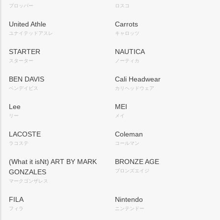
プロッパー
ロスコ
United Athle
Carrots
ユナイテッドアスレ
キャロッツ
STARTER
NAUTICA
スターター
ノーティカ
BEN DAVIS
Cali Headwear
ベンデイビス
カリヘッドウェア
Lee
MEI
リー
メイ
LACOSTE
Coleman
ラコステ
コールマン
(What it isNt) ART BY MARK
BRONZE AGE
GONZALES
ブロンズエイジ
マークゴンザレス
FILA
Nintendo
フィラ
ニンテンドー