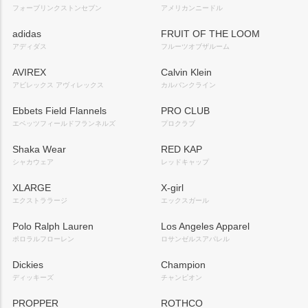
フォーブリンクストンセブン
アメリカンニードル
adidas
FRUIT OF THE LOOM
アディダス
フルーツオブザルーム
AVIREX
Calvin Klein
アビレックス アヴィレックス
カルバンクライン
Ebbets Field Flannels
PRO CLUB
エベッツフィールドフランネルズ
プロクラブ
Shaka Wear
RED KAP
シャカウェア
レッドキャップ
XLARGE
X-girl
エクストララージ
エックスガール
Polo Ralph Lauren
Los Angeles Apparel
ポロラルフローレン
ロサンゼルスアパレル
Dickies
Champion
ディッキーズ
チャンピオン
PROPPER
ROTHCO