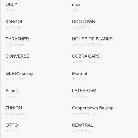
OBEY
moz
オベイ
モズ
KANGOL
DOGTOWN
カンゴール
ドッグタウン
THRASHER
HOUSE OF BLANKS
スラッシャー
ハウスオブブランクス
CONVERSE
COBRA CAPS
コンバース
コブラキャップス
GERRY cosby
Marmot
ジェリーコスビー
マーモット
Schott
LATESHOW
ショット
レイトショー
7UNION
Cooperstown Ballcap
セブンユニオン
クーパーズタウン
OTTO
NEWTRAL
オットー
ニュートラル