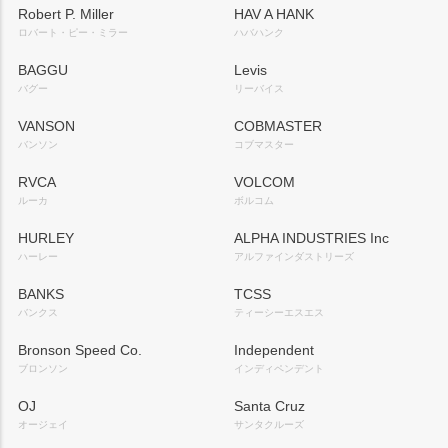
Robert P. Miller
HAV A HANK
ロバート・ピー・ミラー
ハバハンク
BAGGU
Levis
バグー
リーバイス
VANSON
COBMASTER
バンソン
コブマスター
RVCA
VOLCOM
ルーカ
ボルコム
HURLEY
ALPHA INDUSTRIES Inc
ハーレー
アルファインダストリーズ
BANKS
TCSS
バンクス
ティーシーエスエス
Bronson Speed Co.
Independent
ブロンソン
インディペンデント
OJ
Santa Cruz
オージェイ
サンタクルーズ