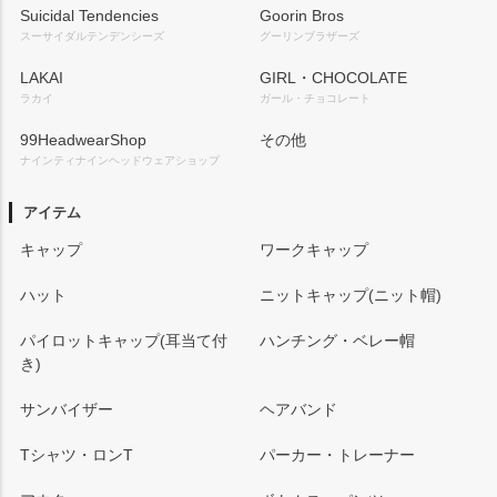
Suicidal Tendencies
Goorin Bros
スーサイダルテンデンシーズ
グーリンブラザーズ
LAKAI
GIRL・CHOCOLATE
ラカイ
ガール・チョコレート
99HeadwearShop
その他
ナインティナインヘッドウェアショップ
アイテム
キャップ
ワークキャップ
ハット
ニットキャップ(ニット帽)
パイロットキャップ(耳当て付
ハンチング・ベレー帽
き)
サンバイザー
ヘアバンド
Tシャツ・ロンT
パーカー・トレーナー