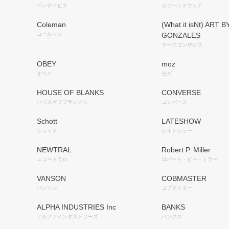
ベンデイビス
カリヘッドウェア
Coleman
(What it isNt) ART 
コールマン
GONZALES
マークゴンザレス
OBEY
moz
オベイ
モズ
HOUSE OF BLANKS
CONVERSE
ハウスオブブランクス
コンバース
Schott
LATESHOW
ショット
レイトショー
NEWTRAL
Robert P. Miller
ニュートラル
ロバート・ピー・ミラー
VANSON
COBMASTER
バンソン
コブマスター
ALPHA INDUSTRIES Inc
BANKS
アルファインダストリーズ
バンクス