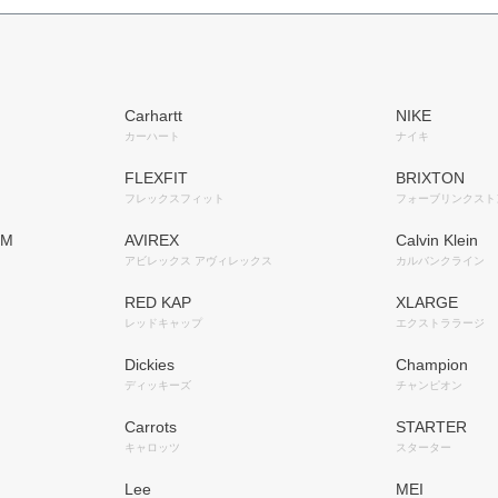
Carhartt
NIKE
カーハート
ナイキ
FLEXFIT
BRIXTON
フレックスフィット
フォーブリンクスト
OM
AVIREX
Calvin Klein
アビレックス アヴィレックス
カルバンクライン
RED KAP
XLARGE
レッドキャップ
エクストララージ
Dickies
Champion
ディッキーズ
チャンピオン
Carrots
STARTER
キャロッツ
スターター
Lee
MEI