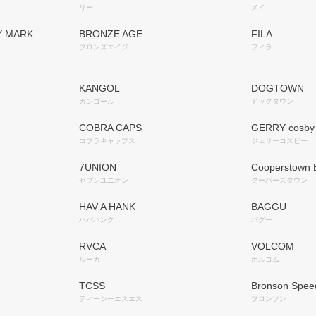
リー
メイ
BY MARK
BRONZE AGE
FILA
ブロンズエイジ
フィラ
KANGOL
DOGTOWN
カンゴール
ドッグタウン
COBRA CAPS
GERRY cosby
コブラキャップス
ジェリーコスビー
7UNION
Cooperstown B
セブンユニオン
クーパーズタウン
HAV A HANK
BAGGU
ハバハンク
バグー
RVCA
VOLCOM
ルーカ
ボルコム
TCSS
Bronson Spee
ティーシーエスエス
ブロンソン