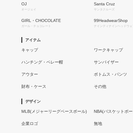
OJ
Santa Cruz
オージェイ
サンタクルーズ
GIRL・CHOCOLATE
99HeadwearShop
ガール・チョコレート
ナインティナインヘッドウェ
アイテム
キャップ
ワークキャップ
ハンチング・ベレー帽
サンバイザー
アウター
ボトムス・パンツ
財布・ケース
その他
デザイン
MLB(メジャーリーグベースボール)
NBA(バスケットボー
企業ロゴ
無地