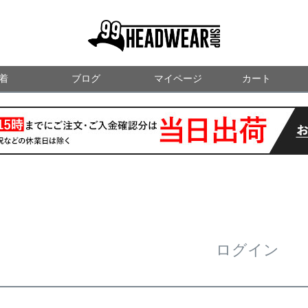
99HEADWEARSHOP
着
ブログ
マイページ
検索
カート
ログイン