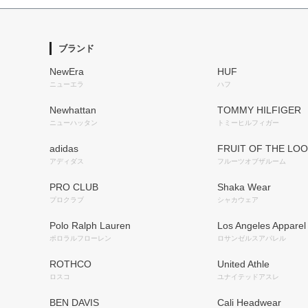
ブランド
NewEra
HUF
ニューエラ
ハフ
Newhattan
TOMMY HILFIGER
ニューハッタン
トミーヒルフィガー
adidas
FRUIT OF THE LO
アディダス
フルーツオブザルーム
PRO CLUB
Shaka Wear
プロクラブ
シャカウェア
Polo Ralph Lauren
Los Angeles Apparel
ポロラルフローレン
ロサンゼルスアパレル
ROTHCO
United Athle
ロスコ
ユナイテッドアスレ
BEN DAVIS
Cali Headwear