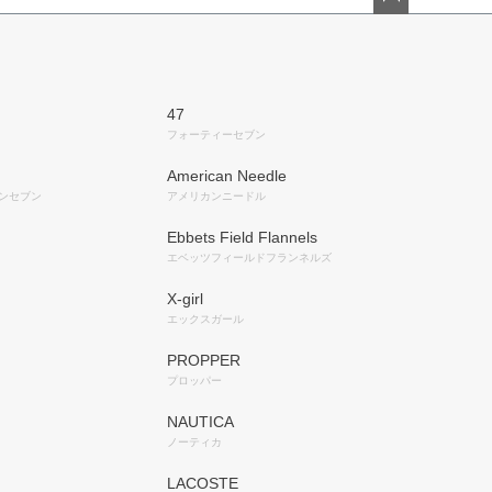
ペー
ジト
ップ
へ
47
フォーティーセブン
American Needle
ンセブン
アメリカンニードル
Ebbets Field Flannels
エベッツフィールドフランネルズ
X-girl
エックスガール
PROPPER
プロッパー
NAUTICA
ノーティカ
LACOSTE