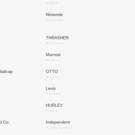
ラコステ
Nintendo
ニンテンドー
THRASHER
スラッシャー
Marmot
マーモット
allcap
OTTO
オットー
Levis
リーバイス
HURLEY
ハーレー
d Co.
Independent
インディペンデント