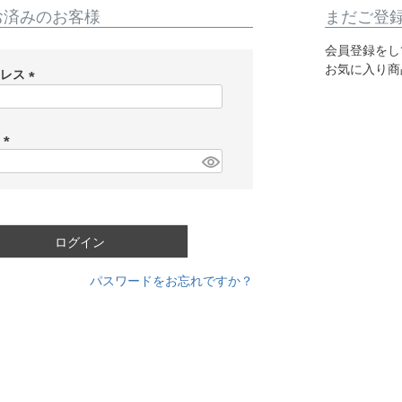
お済みのお客様
まだご登
会員登録をし
お気に入り商
ドレス
(
必
須
ド
)
(
必
須
)
ログイン
パスワードをお忘れですか？