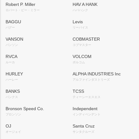
Robert P. Miller
HAV A HANK
ロバート・ピー・ミラー
ハバハンク
BAGGU
Levis
バグー
リーバイス
VANSON
COBMASTER
バンソン
コブマスター
RVCA
VOLCOM
ルーカ
ボルコム
HURLEY
ALPHA INDUSTRIES Inc
ハーレー
アルファインダストリーズ
BANKS
TCSS
バンクス
ティーシーエスエス
Bronson Speed Co.
Independent
ブロンソン
インディペンデント
OJ
Santa Cruz
オージェイ
サンタクルーズ