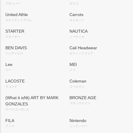
プロッパー
ロスコ
United Athle
Carrots
ユナイテッドアスレ
キャロッツ
STARTER
NAUTICA
スターター
ノーティカ
BEN DAVIS
Cali Headwear
ベンデイビス
カリヘッドウェア
Lee
MEI
リー
メイ
LACOSTE
Coleman
ラコステ
コールマン
(What it isNt) ART BY MARK
BRONZE AGE
GONZALES
ブロンズエイジ
マークゴンザレス
FILA
Nintendo
フィラ
ニンテンドー