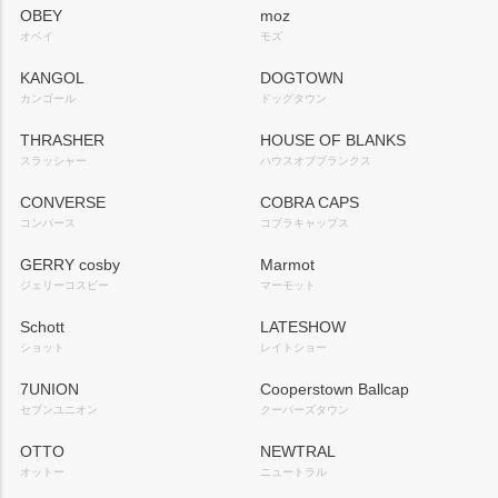
OBEY
moz
オベイ
モズ
KANGOL
DOGTOWN
カンゴール
ドッグタウン
THRASHER
HOUSE OF BLANKS
スラッシャー
ハウスオブブランクス
CONVERSE
COBRA CAPS
コンバース
コブラキャップス
GERRY cosby
Marmot
ジェリーコスビー
マーモット
Schott
LATESHOW
ショット
レイトショー
7UNION
Cooperstown Ballcap
セブンユニオン
クーパーズタウン
OTTO
NEWTRAL
オットー
ニュートラル