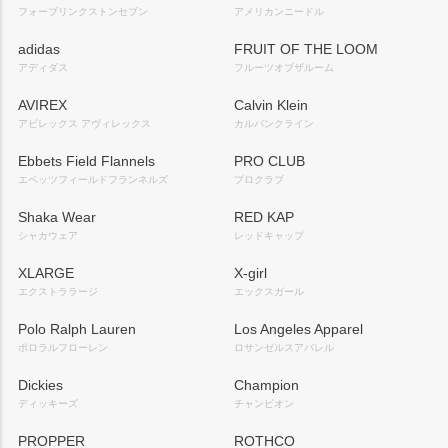
フォーブリンクストンセブン
アメリカンニードル
adidas
FRUIT OF THE LOOM
アディダス
フルーツオブザルーム
AVIREX
Calvin Klein
アビレックス アヴィレックス
カルバンクライン
Ebbets Field Flannels
PRO CLUB
エベッツフィールドフランネルズ
プロクラブ
Shaka Wear
RED KAP
シャカウェア
レッドキャップ
XLARGE
X-girl
エクストララージ
エックスガール
Polo Ralph Lauren
Los Angeles Apparel
ポロラルフローレン
ロサンゼルスアパレル
Dickies
Champion
ディッキーズ
チャンピオン
PROPPER
ROTHCO