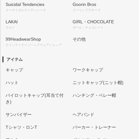
Suicidal Tendencies
Goorin Bros
スーサイダルテンデンシーズ
グーリンブラザーズ
LAKAI
GIRL・CHOCOLATE
ラカイ
ガール・チョコレート
99HeadwearShop
その他
ナインティナインヘッドウェアショップ
アイテム
キャップ
ワークキャップ
ハット
ニットキャップ(ニット帽)
パイロットキャップ(耳当て付
ハンチング・ベレー帽
き)
サンバイザー
ヘアバンド
Tシャツ・ロンT
パーカー・トレーナー