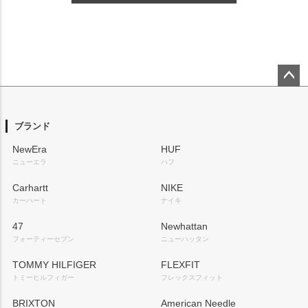
ペー
ジト
ップ
ブランド
へ
NewEra
HUF
ニューエラ
ハフ
Carhartt
NIKE
カーハート
ナイキ
47
Newhattan
フォーティーセブン
ニューハッタン
TOMMY HILFIGER
FLEXFIT
トミーヒルフィガー
フレックスフィット
BRIXTON
American Needle